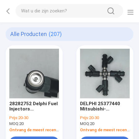
Alle Producten
(207)
28282752 Delphi Fuel
DELPHI 25377440
Injectors
Mitsubishi-
Replacement For
Brandstofinjectorreparat
Prijs:
20-30
Prijs:
20-30
Chery Celer 1,5 de
Mitsubishi Junjie 1,8
MOQ:
20
MOQ:
20
Grote Toekenning
4G93
van Muurhaval
Ontvang de meest recente Prijs
Ontvang de meest recente Prijs