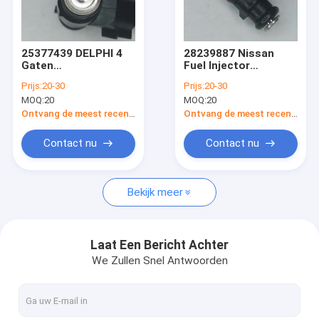
Contacteer ons
25377439 DELPHI 4
28239887 Nissan
Gaten
Fuel Injector
Autobrandstofinjectors
AUTObrandstofinjectors
Replacement Nissan
Prijs:
20-30
Prijs:
20-30
HiSun EFI ATV UTV
Voorvechter Palaqi
MOQ:
20
MOQ:
20
700 MSU700 HS700
Boschbrandstofinjector
Hisun Massimo
Ontvang de meest recente Prijs
Ontvang de meest recente Prijs
De Brandstofinjector van Magnetimarelli
Contact nu
Contact nu
DELPHI Fuel Injector
Bekijk meer
DENSO-Brandstofinjector
Benzinebrandstofinjector
Laat Een Bericht Achter
We Zullen Snel Antwoorden
Benzinebrandstofinjector
OEM Brandstofinjectors