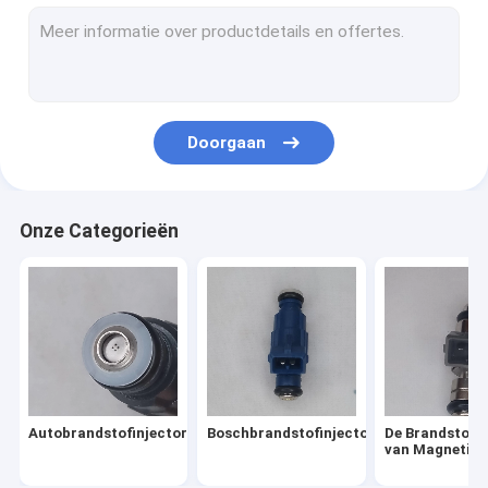
Benzine Directe Injectie
De Brandstofinjector van Siemens
De gemeenschappelijke Klep van de Spoorinjecteur
Doorgaan
Ureuminjecteur
Onze Categorieën
Autobrandstofinjectors
Boschbrandstofinjector
De Brandstofin
van Magnetima