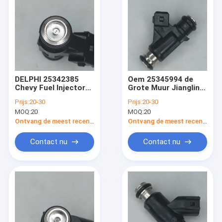
DELPHI 25342385
Oem 25345994 de
Chevy Fuel Injector
Grote Muur Jiangling
Replacement Chevy
Landwind van DELPHI
Prijs:
20-30
Prijs:
20-30
Corsa Meriva
Gasoline Fuel
MOQ:
20
MOQ:
20
Montana
Injector For
Mitsubishi Jinbei
Ontvang de meest recente Prijs
Ontvang de meest recente Prijs
Contact nu
Contact nu
Thuis
Producten
Over ons