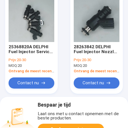
25368820A DELPHI
28263842 DELPHI
Fuel Injector Service
Fuel Injector Nozzle
Kit voor HAFEI FAW
For Jinbei Hiace
Prijs:
20-30
Prijs:
20-30
Jiabao
Forton 4G20 4Y 4G19
MOQ:
20
MOQ:
20
V19
Ontvang de meest recente Prijs
Ontvang de meest recente Prijs
Contact nu
Contact nu
Bespaar je tijd
Laat ons met u contact opnemen met de
beste producten.