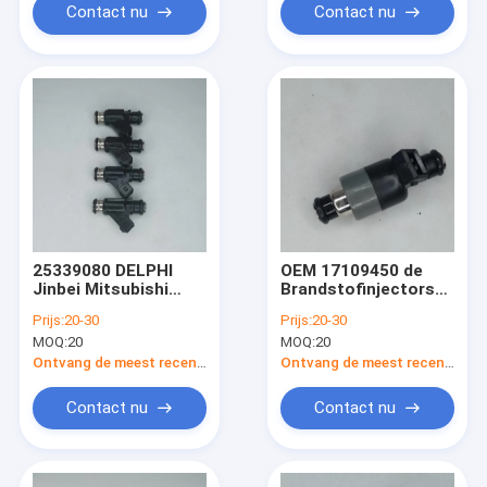
Contact nu
Contact nu
25339080 DELPHI
OEM 17109450 de
Jinbei Mitsubishi
Brandstofinjectors
Delica
Daewoo Nexia Lanos
Prijs:
20-30
Prijs:
20-30
Brandstofinjectorvervanging
Espero Nubira van
MOQ:
20
MOQ:
20
Daewoo Lanos 1,5
1,6 16V
Ontvang de meest recente Prijs
Ontvang de meest recente Prijs
Contact nu
Contact nu