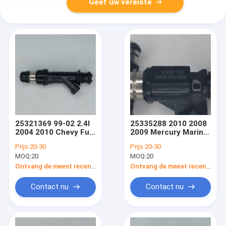
Geef uw vereiste
25321369 99-02 2.4l
25335288 2010 2008
2004 2010 Chevy Fuel
2009 Mercury Mariner
Injector Replacement
Fuel Injector
Prijs:
20-30
Prijs:
20-30
chevy-Pontiac-OLDS
Replacement 60hp
MOQ:
20
MOQ:
20
2.4L
Buitenboord
Ontvang de meest recente Prijs
Ontvang de meest recente Prijs
Contact nu
Contact nu