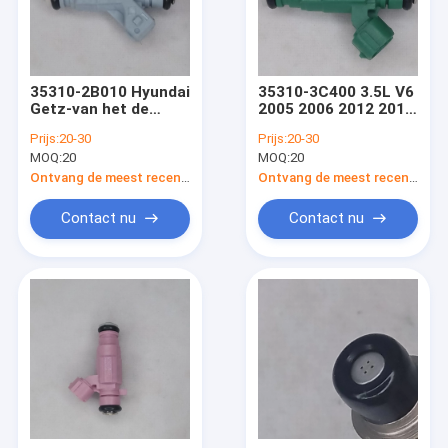
35310-2B010 Hyundai
35310-3C400 3.5L V6
Getz-van het de
2005 2006 2012 2016
Matrijsaccent van
2014 Kia Sorento
Prijs:
20-30
Prijs:
20-30
Brandstofinjectorhyundai
Fuel Injector
MOQ:
20
MOQ:
20
de
Replacement
Brandstofinjectordelen
Ontvang de meest recente Prijs
Ontvang de meest recente Prijs
van Denso
Contact nu
Contact nu
Huis
Producten
Ongeveer ons