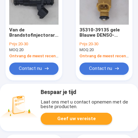
Van de
35310-39135 gele
Brandstofinjectorartikelnummers
Blauwe DENSO-
35310-22600 00-05
Brandstofinjector
Prijs:
20-30
Prijs:
20-30
Hyundai van Hyundai
Hyundai Terracan KIA
MOQ:
20
MOQ:
20
Denso Accent 1,5 1,6
Sorento 3.5L
Ontvang de meest recente Prijs
Ontvang de meest recente Prijs
Contact nu
Contact nu
Bespaar je tijd
Laat ons met u contact opnemen met de
beste producten.
Geef uw vereiste