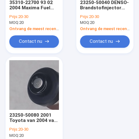
35310-22700 93 02
23250-50040 DENSO-
Fabrieksreis
2004 Maxima Fuel
Brandstofinjector
Injector Replacement
Denso Toyota 4.7L
Prijs:
20-30
Prijs:
20-30
HYUNDAI Yueda Kia
V8 1998-2005 Lexus
Kwaliteitscontrole
MOQ:
20
MOQ:
20
Rio 1.3L
Ontvang de meest recente Prijs
Ontvang de meest recente Prijs
Contacteer ons
Contact nu
Contact nu
Verzoek om een Citaat
Autobrandstofinjectors
Boschbrandstofinjector
De Brandstofinjector van Magnetimarelli
23250-50080 2001
DELPHI Fuel Injector
Toyota van 2004 van
de
DENSO-Brandstofinjector
Prijs:
20-30
Vervangingstoyota
MOQ:
20
van de