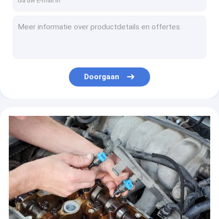
INP780 de de Verbouwingsdienst 2001 Mazda 626 2000 Mazda 626 Brandstofinjector 99-00 Protege 1.8L 2,0 van de benzinebrandstofinjector
INP781 benzinebrandstofinjector 2002 Protege5 2.0L 2001 2000 Brandstofinjector 1.8L 99-00 DHL van Mazda Protege
01f002a Peugeot 307 Benzinebrandstofinjector Peugeot 206 306 1007 Partner 1,4
23250-BZ010 de Brandstofinjector TOYOTA DAIHATSU MATERIA ASIA/NA Spoed1.5l 3SZ 2008-2009 van Toyota Denso
23250-75040 van de Injecteurs 1995 1998 van Toyota Denso de Brandstofinjectorvervanging 2.4L van Toyota Tacoma van 1996
Doorgaan
23250-66010 DENSO-Brandstofinjectorpijp 1995-1997 4.5L LX450 Lexus Fuel Injector
23250-50080 2001 Toyota van 2004 van de Vervangingstoyota van de Sequoiabrandstofinjector de Toendra GX470 LX470 4.7L
23250-50040 DENSO-Brandstofinjector Denso Toyota 4.7L V8 1998-2005 Lexus
CDH145 van de Pijpv73 4G69 2.4L Grandis 2014 2003 van autobrandstofinjectors het Mitsubishi Outlanderbrandstofinjector
CDH166 INP770 2000 Mitsubishi-Luchtspiegelingbrandstofinjectors 1.5L Suzuki Vitara Chevy Tracker 1.6L