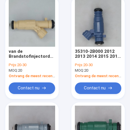
van de
35310-2B000 2012
Brandstofinjectordenso
2013 2014 2015 2019
van 35310-2G100
Kia Soul Fuel Injector
Prijs:
20-30
Prijs:
20-30
2011-2013 Hyundai
Replacement
MOQ:
20
MOQ:
20
Tucson van de de
Hyundai I20 I30 1.6L
Brandstofinjectordienst
Ontvang de meest recente Prijs
Ontvang de meest recente Prijs
de Uitrusting 2.0L
Contact nu
Contact nu