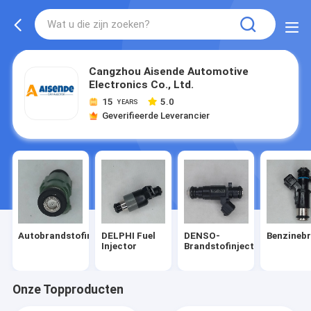
Cangzhou Aisende Automotive
Electronics Co., Ltd.
15
5.0
YEARS
Geverifieerde Leverancier
Autobrandstofinjectors
DELPHI Fuel
DENSO-
Benzinebr
Injector
Brandstofinjector
Onze Topproducten