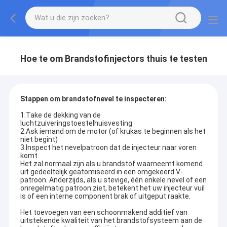
Hoe te om Brandstofinjectors thuis te testen
Stappen om brandstofnevel te inspecteren:
1.Take de dekking van de
luchtzuiveringstoestelhuisvesting
2.Ask iemand om de motor (of krukas te beginnen als het
niet begint)
3.Inspect het nevelpatroon dat de injecteur naar voren
komt
Het zal normaal zijn als u brandstof waarneemt komend
uit gedeeltelijk geatomiseerd in een omgekeerd V-
patroon. Anderzijds, als u stevige, één enkele nevel of een
onregelmatig patroon ziet, betekent het uw injecteur vuil
is of een interne component brak of uitgeput raakte.
Het toevoegen van een schoonmakend additief van
uitstekende kwaliteit van het brandstofsysteem aan de