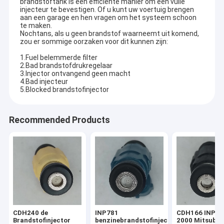
brandstoftank is een efficiënte manier om een vuile
injecteur te bevestigen. Of u kunt uw voertuig brengen
aan een garage en hen vragen om het systeem schoon
te maken.
Nochtans, als u geen brandstof waarneemt uit komend,
zou er sommige oorzaken voor dit kunnen zijn:
1.Fuel belemmerde filter
2.Bad brandstofdrukregelaar
3.Injector ontvangend geen macht
4.Bad injecteur
5.Blocked brandstofinjector
Recommended Products
CDH240 de
INP781
CDH166 INP77
Brandstofinjector
benzinebrandstofinjector
2000 Mitsubis