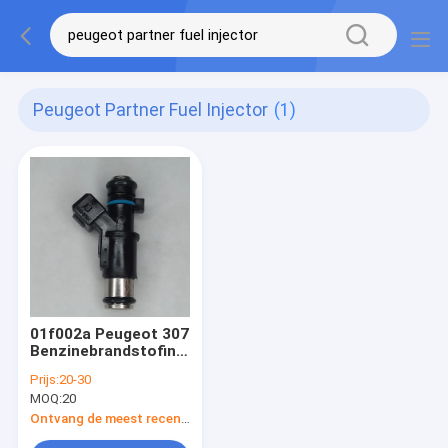
Peugeot Partner Fuel Injector
(1)
01f002a Peugeot 307
Benzinebrandstofinjector
Peugeot 206 306
Prijs:
20-30
1007 Partner 1,4
MOQ:
20
Ontvang de meest recente Prijs