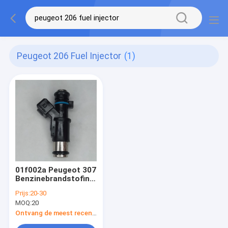
Peugeot 206 Fuel Injector
(1)
01f002a Peugeot 307
Benzinebrandstofinjector
Peugeot 206 306
Prijs:
20-30
1007 Partner 1,4
MOQ:
20
Ontvang de meest recente Prijs